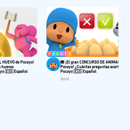
L HUEVO de Pocoyo!
🙈 ¡El gran CONCURSO DE ANIMALES de
s huevos
Pocoyo! ¿Cuántas preguntas acertarás? 
yo 🇪🇸 Español
Pocoyo 🇪🇸 Español
3
min