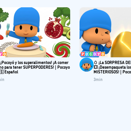
 ¡Pocoyó y los superalimentos! ¡A comer
🥚 ¡La SORPRESA DE
no para tener SUPERPODERES! | Pocoyo
💥 ¡Desempaqueta lo
🇸 Español
MISTERIOSOS! | Poco
in
3
min