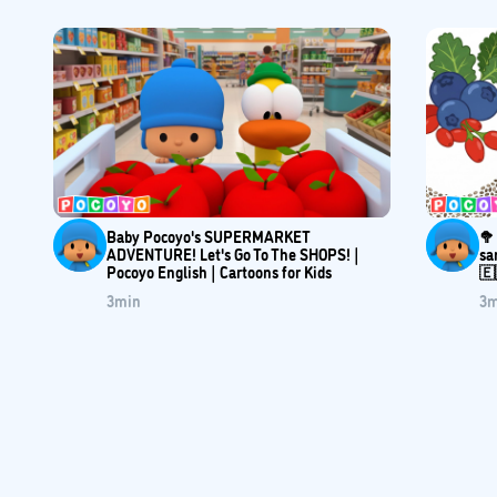
Baby Pocoyo's SUPERMARKET
🥦
ADVENTURE! Let's Go To The SHOPS! |
sa
Pocoyo English | Cartoons for Kids
🇪
3
min
3
m