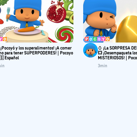
 ¡Pocoyó y los superalimentos! ¡A comer
🥚 ¡La SORPRESA DE
no para tener SUPERPODERES! | Pocoyo
💥 ¡Desempaqueta lo
🇸 Español
MISTERIOSOS! | Poco
in
3
min