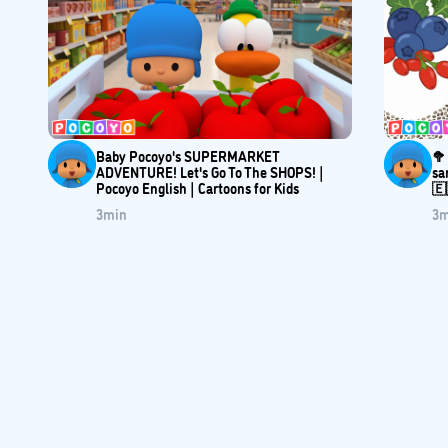
Baby Pocoyo's SUPERMARKET
🥦
ADVENTURE! Let's Go To The SHOPS! |
sa
Pocoyo English | Cartoons for Kids
🇪
3
min
3
m