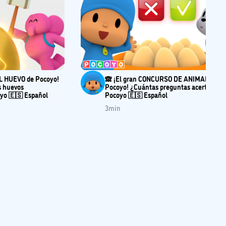
L HUEVO de Pocoyo!
🙈 ¡El gran CONCURSO DE ANIMALES de
s huevos
Pocoyo! ¿Cuántas preguntas acertarás? 
yo 🇪🇸 Español
Pocoyo 🇪🇸 Español
3
min