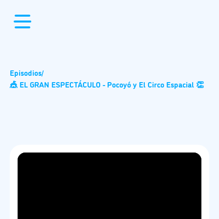
Episodios
/
🎪 EL GRAN ESPECTÁCULO - Pocoyó y El Circo Espacial 👏