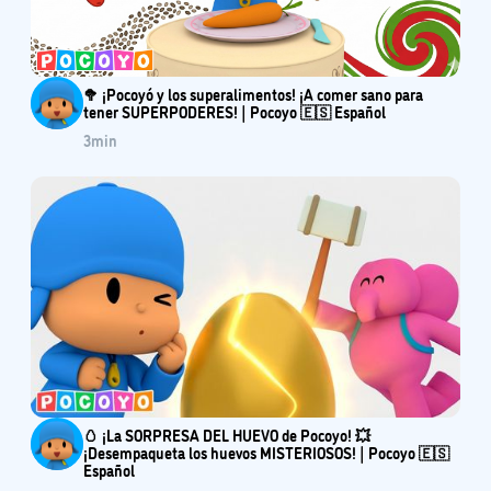
🥦 ¡Pocoyó y los superalimentos! ¡A comer sano para
tener SUPERPODERES! | Pocoyo 🇪🇸 Español
3
min
🥚 ¡La SORPRESA DEL HUEVO de Pocoyo! 💥
¡Desempaqueta los huevos MISTERIOSOS! | Pocoyo 🇪🇸
Español