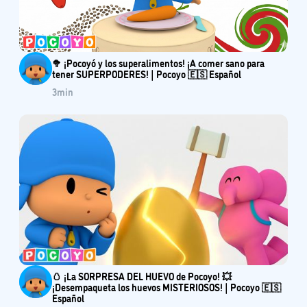
🥦 ¡Pocoyó y los superalimentos! ¡A comer sano para
tener SUPERPODERES! | Pocoyo 🇪🇸 Español
3
min
🥚 ¡La SORPRESA DEL HUEVO de Pocoyo! 💥
¡Desempaqueta los huevos MISTERIOSOS! | Pocoyo 🇪🇸
Español