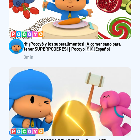
🥦 ¡Pocoyó y los superalimentos! ¡A comer sano para
tener SUPERPODERES! | Pocoyo 🇪🇸 Español
3
min