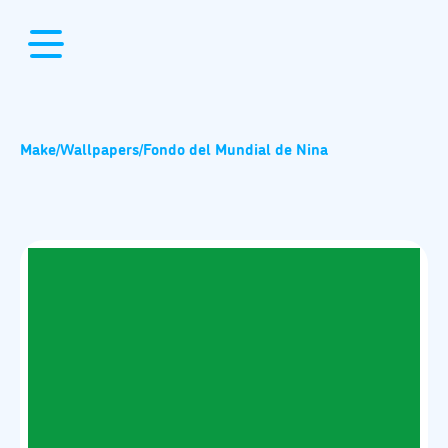
Make
/
Wallpapers
/
Fondo del Mundial de Nina