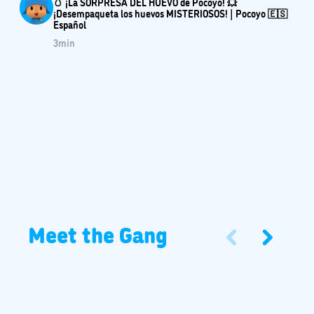
🥚 ¡La SORPRESA DEL HUEVO de Pocoyo! 💥
¡Desempaqueta los huevos MISTERIOSOS! | Pocoyo 🇪🇸
Español
3
min
Meet the Gang