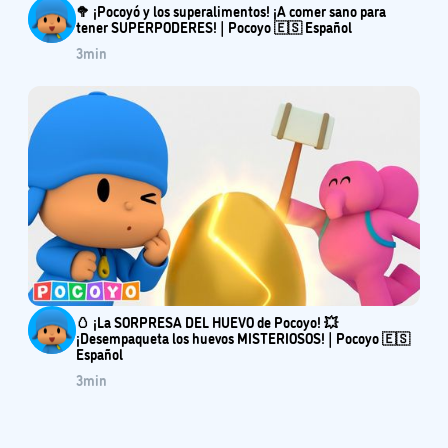
🥦 ¡Pocoyó y los superalimentos! ¡A comer sano para
tener SUPERPODERES! | Pocoyo 🇪🇸 Español
3
min
🥚 ¡La SORPRESA DEL HUEVO de Pocoyo! 💥
¡Desempaqueta los huevos MISTERIOSOS! | Pocoyo 🇪🇸
Español
3
min