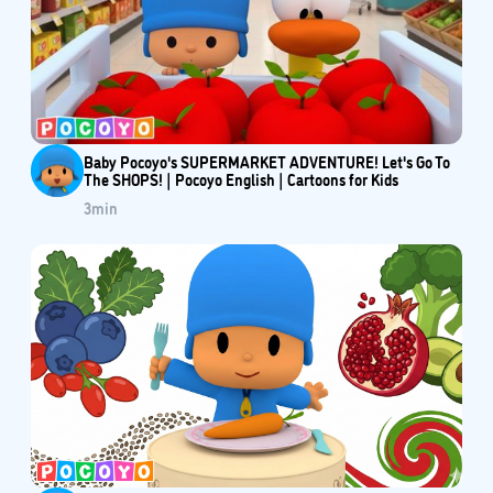
Baby Pocoyo's SUPERMARKET ADVENTURE! Let's Go To
The SHOPS! | Pocoyo English | Cartoons for Kids
3
min