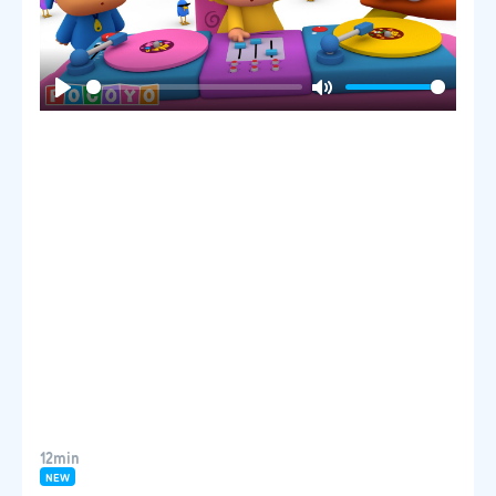
Play
Mute
12min
NEW