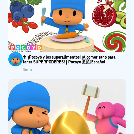
🥦 ¡Pocoyó y los superalimentos! ¡A comer sano para
tener SUPERPODERES! | Pocoyo 🇪🇸 Español
3
min