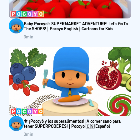
Baby Pocoyo's SUPERMARKET ADVENTURE! Let's Go To
The SHOPS! | Pocoyo English | Cartoons for Kids
3
min
🥦 ¡Pocoyó y los superalimentos! ¡A comer sano para
tener SUPERPODERES! | Pocoyo 🇪🇸 Español
3
min