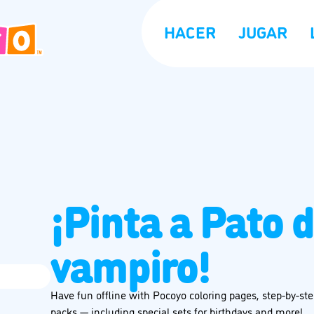
HACER
JUGAR
¡Pinta a Pato 
vampiro!
Have fun offline with Pocoyo coloring pages, step-by-step
packs — including special sets for birthdays and more!