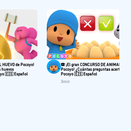
L HUEVO de Pocoyo!
🙈 ¡El gran CONCURSO DE ANIMALES de
s huevos
Pocoyo! ¿Cuántas preguntas acertarás? 
yo 🇪🇸 Español
Pocoyo 🇪🇸 Español
3
min