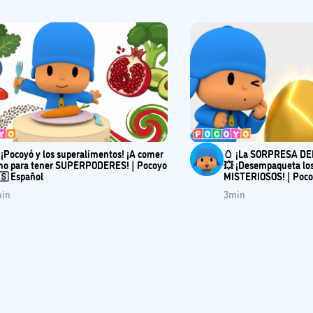
 ¡Pocoyó y los superalimentos! ¡A comer
🥚 ¡La SORPRESA DE
no para tener SUPERPODERES! | Pocoyo
💥 ¡Desempaqueta lo
🇸 Español
MISTERIOSOS! | Poco
in
3
min