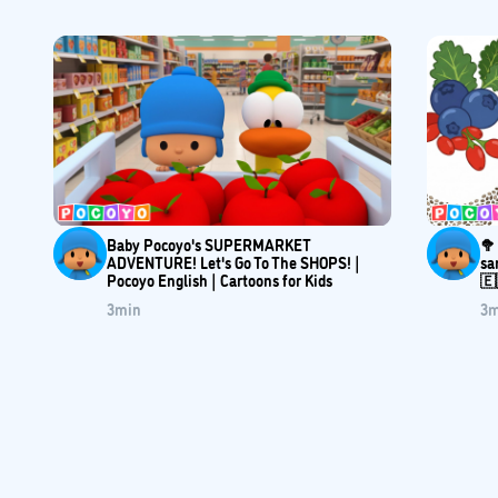
Baby Pocoyo's SUPERMARKET
🥦
ADVENTURE! Let's Go To The SHOPS! |
sa
Pocoyo English | Cartoons for Kids
🇪
3
min
3
m