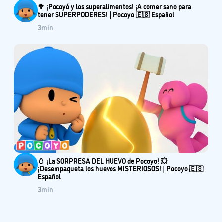
🥦 ¡Pocoyó y los superalimentos! ¡A comer sano para
tener SUPERPODERES! | Pocoyo 🇪🇸 Español
3
min
🥚 ¡La SORPRESA DEL HUEVO de Pocoyo! 💥
¡Desempaqueta los huevos MISTERIOSOS! | Pocoyo 🇪🇸
Español
3
min