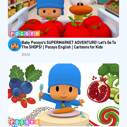
Baby Pocoyo's SUPERMARKET ADVENTURE! Let's Go To
The SHOPS! | Pocoyo English | Cartoons for Kids
3
min