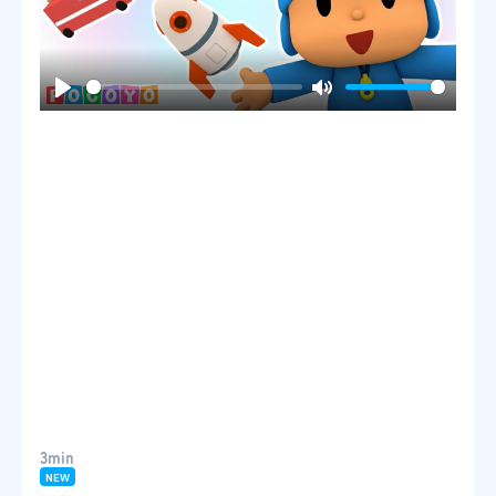
Play
Mute
3min
NEW