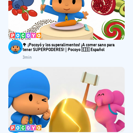
🥦 ¡Pocoyó y los superalimentos! ¡A comer sano para
tener SUPERPODERES! | Pocoyo 🇪🇸 Español
3
min