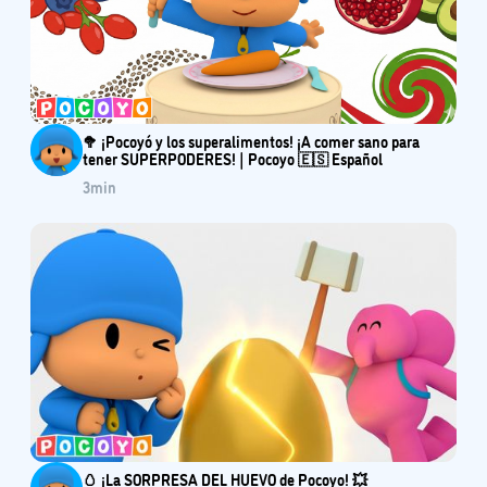
🥦 ¡Pocoyó y los superalimentos! ¡A comer sano para
tener SUPERPODERES! | Pocoyo 🇪🇸 Español
3
min
🥚 ¡La SORPRESA DEL HUEVO de Pocoyo! 💥