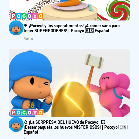
🥦 ¡Pocoyó y los superalimentos! ¡A comer sano para
tener SUPERPODERES! | Pocoyo 🇪🇸 Español
3
min
🥚 ¡La SORPRESA DEL HUEVO de Pocoyo! 💥
¡Desempaqueta los huevos MISTERIOSOS! | Pocoyo 🇪🇸
Español