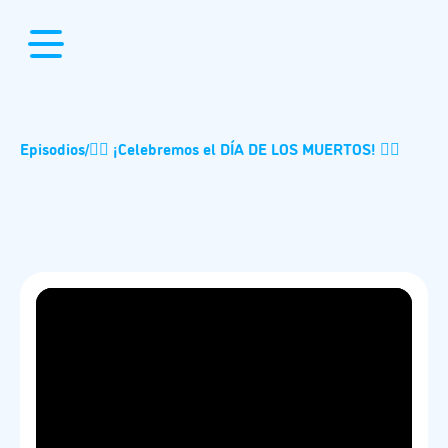
Episodios
/
🧟‍♂️ ¡Celebremos el DÍA DE LOS MUERTOS! 🧟‍♂️