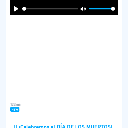
Play
Mute
123min
NEW
🧟‍♂️ ¡Celebremos el DÍA DE LOS MUERTOS!