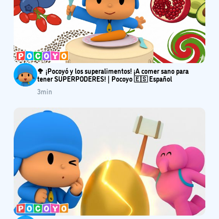
🥦 ¡Pocoyó y los superalimentos! ¡A comer sano para
tener SUPERPODERES! | Pocoyo 🇪🇸 Español
3
min