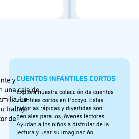
CUENTOS INFANTILES CORTOS
ente y
n una caja de
Explora nuestra colección de cuentos
amilia. Lo
infantiles cortos en Pocoyo. Estas
su trabajo
historias rápidas y divertidas son
geniales para los jóvenes lectores.
tor de
Ayudan a los niños a disfrutar de la
lectura y usar su imaginación.