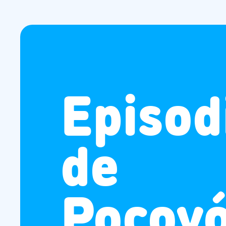
Episod
de
Pocoy