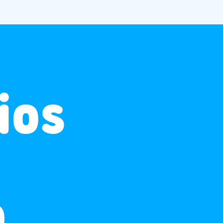
ios
ó