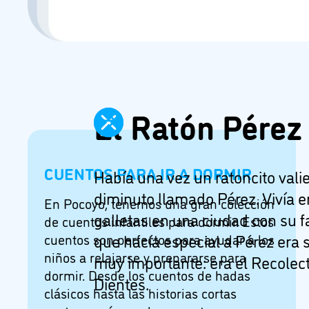
El Ratón Pérez
CUENTOS PARA IR A DORMIR
Había una vez un ratoncito vali
diminuto llamado Pérez. Vivía e
En Pocoyo, tenemos una gran colección
galletas en una ciudad con su f
de cuentos infantiles para dormir. Estos
cuentos son perfectos para ayudar a los
que hacía especial a Pérez era 
niños a relajarse y prepararse para
muy importante: era el Recolec
dormir. Desde los cuentos de hadas
Dientes.
clásicos hasta las historias cortas